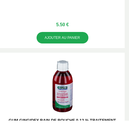
5.50 €
AJOUTER AU PANIER
GUM GINGIDEX BAIN DE BOUCHE 0,12 % TRAITEMENT
D'ATTAQUE