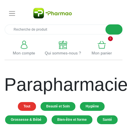
×
0
Mon compte
Qui sommes-nous ?
Mon panier
Parapharmaci
Tout
Beauté et Soin
Hygiène
Grossesse & Bébé
Bien-être et forme
Santé